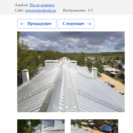
Альбом:
После ремонта
Сайт:
regoperatorkomi.ru
Изображение: 1/5
Предыдущее
Следующее