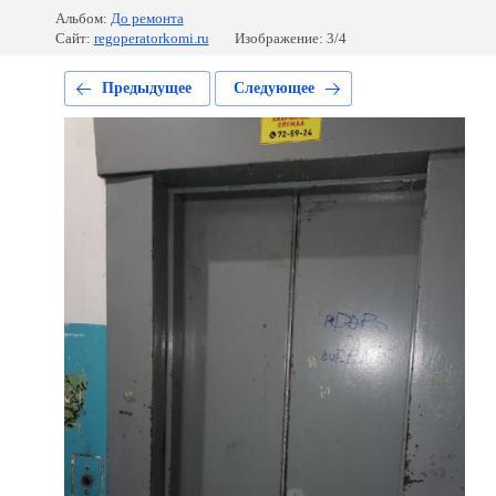
Альбом:
До ремонта
Сайт:
regoperatorkomi.ru
Изображение: 3/4
Предыдущее
Следующее