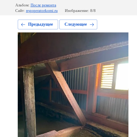
Альбом:
После ремонта
Сайт:
regoperatorkomi.ru
Изображение: 8/8
Предыдущее
Следующее